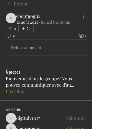
Retour
9b6p7g0gux
9b6p7g0gux
30 août 2025
·
joined the group.
0
0
3
Write a comment...
À propos
Bienvenue dans le groupe ! Vous
pouvez communiquer avec d'au
...
Lire plus
membres
digitalv1017
S'abonner
digitalv1017
9b6p7g0gux
S'abonner