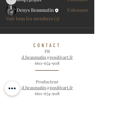
9b6p7g0gux
Denys Beaumatin
S'abonner
Voir tous les membres (3)
CONTACT
PR
d.beaumatin@positivart.fr
660-674-908
Producteur
d.beaumatin@positivart.fr
660-674-908
Ventes
d.beaumatin@positivart.fr
660-674-908